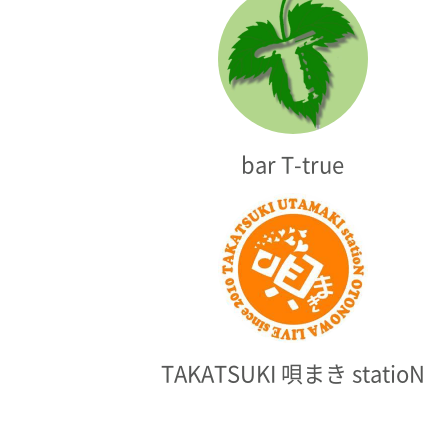
bar T-true
TAKATSUKI 唄まき statioN