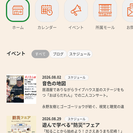
ホーム
カレンダー
イベント
所属モール
お
イベント
すべて
ブログ
スケジュール
2026.08.02
スケジュール
音色の地図
居酒屋でありながらライブハウス並のステージをも
つ「おぼらだれん」での二人コンサート。
永野友樹とゴーゴーリョウが紡ぐ、視覚と聴覚の違
いを越えた、人と人の架け橋と平和の輪を奏でるス
テージ ’やさしい音の地図’ をご覧ください♬
2026.08.29
スケジュール
遊んで学べる"防災"フェア
問い合わせページから、
「知ることから始めよう！ささえあうまち尼崎！」