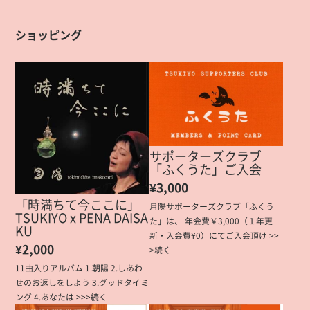
ショッピング
サポーターズクラブ
「ふくうた」ご入会
¥3,000
「時満ちて今ここに」
月陽サポーターズクラブ「ふくう
TSUKIYO x PENA DAISA
た」は、 年会費￥3,000（１年更
KU
新・入会費¥0）にてご入会頂け >>
¥2,000
>続く
11曲入りアルバム 1.朝陽 2.しあわ
せのお返しをしよう 3.グッドタイミ
ング 4.あなたは >>>続く