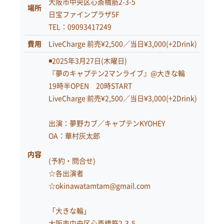
大阪市中央区心斎橋筋2-3-5
場所
日宝ファインプラザ5F
TEL：09093417249
費用
LiveCharge 前売¥2,500／当日¥3,000(+2Drink)
◾️2025年3月27日(木曜日)
『夢のキャプテン2マンライブ』@大きな輪
19時半OPEN 20時START
LiveCharge 前売¥2,500／当日¥3,000(+2Drink)
出演：夢野カブ／キャプテンKYOHEY
OA：華村灰太郎
内容
(予約・問合せ)
☆各出演者
☆okinawatamtam@gmail.com
「大きな輪」
大阪市中央区心斎橋筋2-3-5