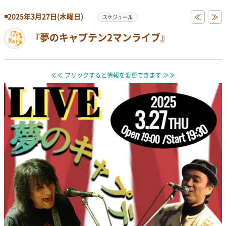
◾️2025年3月27日(木曜日)
≪
≫
スケジュール
『夢のキャプテン2マンライブ』
≪≪ フリックすると情報を変更できます ≫≫