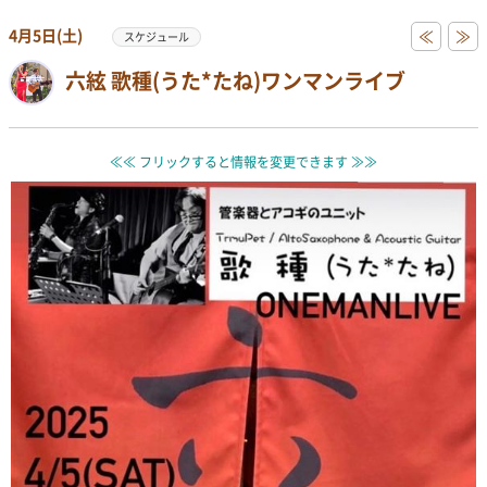
4月5日(土)
≪
≫
スケジュール
六絃 歌種(うた*たね)ワンマンライブ
≪≪ フリックすると情報を変更できます ≫≫