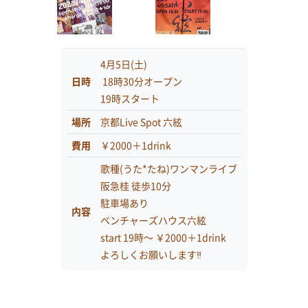
4月5日(土)
日時
18時30分オープン
19時スタート
場所
京都Live Spot 六絃
費用
￥2000＋1drink
歌種(うた*たね)ワンマンライブ
阪急桂 徒歩10分
駐車場あり
内容
ベンチャーズハウス六絃
start 19時～ ￥2000＋1drink
よろしくお願いします‼️