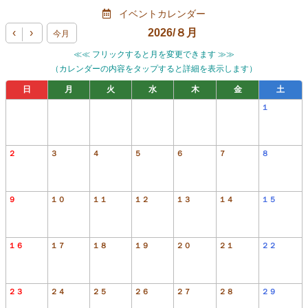
イベントカレンダー
‹
›
2026/
８月
今月
≪≪ フリックすると月を変更できます ≫≫
（カレンダーの内容をタップすると詳細を表示します）
日
月
火
水
木
金
土
１
２
３
４
５
６
７
８
９
１０
１１
１２
１３
１４
１５
１６
１７
１８
１９
２０
２１
２２
２３
２４
２５
２６
２７
２８
２９