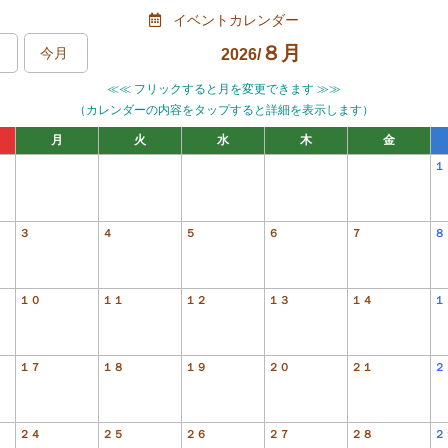
イベントカレンダー
８月
今月
2026/
≪≪ フリックすると月を変更できます ≫≫
（カレンダーの内容をタップすると詳細を表示します）
月
火
水
木
金
１
３
４
５
６
７
８
１０
１１
１２
１３
１４
１
１７
１８
１９
２０
２１
２
２４
２５
２６
２７
２８
２