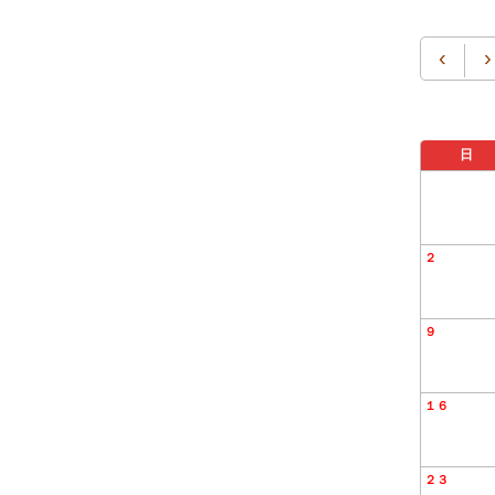
‹
›
日
２
９
１６
２３