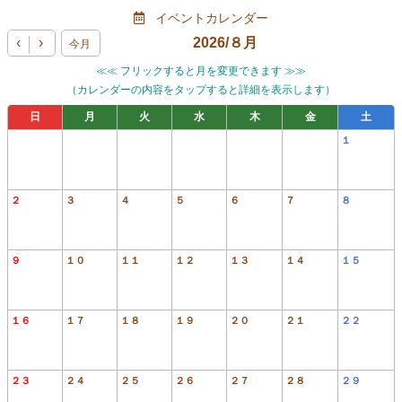
イベントカレンダー
‹
›
2026/
８月
今月
≪≪ フリックすると月を変更できます ≫≫
（カレンダーの内容をタップすると詳細を表示します）
日
月
火
水
木
金
土
１
２
３
４
５
６
７
８
９
１０
１１
１２
１３
１４
１５
１６
１７
１８
１９
２０
２１
２２
２３
２４
２５
２６
２７
２８
２９