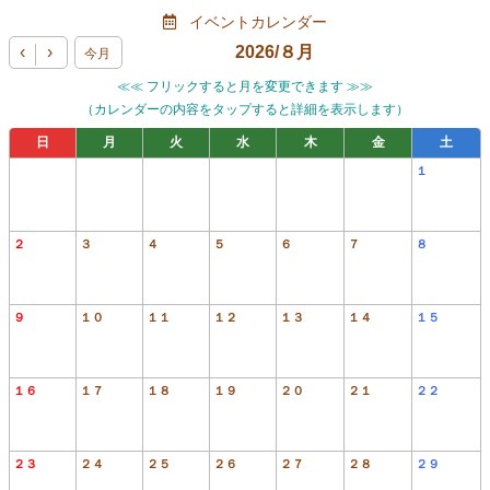
イベントカレンダー
‹
›
2026/
８月
今月
≪≪ フリックすると月を変更できます ≫≫
（カレンダーの内容をタップすると詳細を表示します）
日
月
火
水
木
金
土
１
２
３
４
５
６
７
８
９
１０
１１
１２
１３
１４
１５
１６
１７
１８
１９
２０
２１
２２
２３
２４
２５
２６
２７
２８
２９