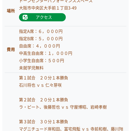
ドーンセンターパフォーマンススペース
大阪市中央区大手前１丁目3-49
場所
アクセス
指定A席：６，０００円
指定B席：５，０００円
自由席：４，０００円
費用
中高生自由席：１，０００円
小学生自由席：５００円
未就学児無料
第１試合 ２０分１本勝負
石川将也 ｖｓ 仁々芽咲
第２試合 ２０分１本勝負
ラ・ピート、後藤哲也 ｖｓ 守屋博昭、岩崎孝樹
第３試合 ３０分１本勝負
マグニチュード岸和田、冨宅飛駈 ｖｓ 寺前和樹、藤川翔