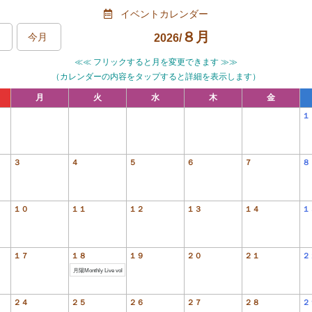
イベントカレンダー
８月
今月
2026/
≪≪ フリックすると月を変更できます ≫≫
（カレンダーの内容をタップすると詳細を表示します）
月
火
水
木
金
１
３
４
５
６
７
８
１０
１１
１２
１３
１４
１
１７
１８
１９
２０
２１
２
月陽Monthly Live vol
２４
２５
２６
２７
２８
２