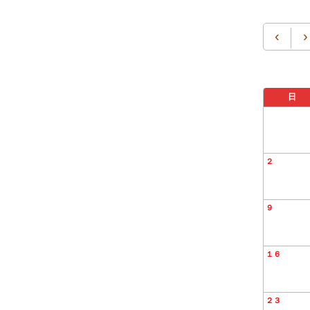
‹
›
日
２
９
１６
２３