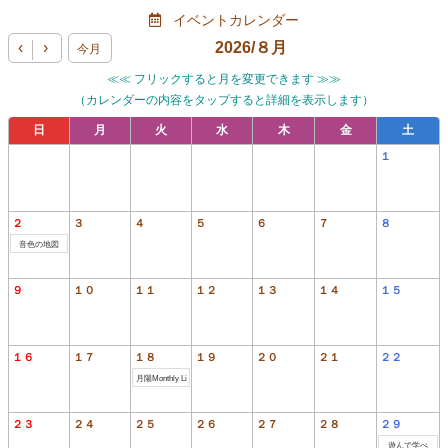
イベントカレンダー
‹
›
2026/
８月
今月
≪≪ フリックすると月を変更できます ≫≫
（カレンダーの内容をタップすると詳細を表示します）
日
月
火
水
木
金
土
１
２
３
４
５
６
７
８
音色の地図
９
１０
１１
１２
１３
１４
１５
１６
１７
１８
１９
２０
２１
２２
月陽Monthly Li
ve vol
２３
２４
２５
２６
２７
２８
２９
遊んで学べ